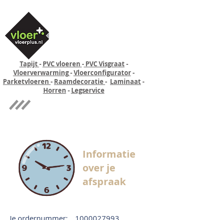
Tapijt
-
PVC vloeren
-
PVC Visgraat
-
Vloerverwarming
-
Vloerconfigurator
-
Parketvloeren
-
Raamdecoratie
-
Laminaat
-
Horren
-
Legservice
Quick-step
Experience
Informatie
over je
afspraak
Je ordernummer:
1000027993