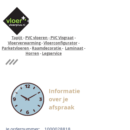
Tapijt
-
PVC vloeren
-
PVC Visgraat
-
Vloerverwarming
-
Vloerconfigurator
-
Parketvloeren
-
Raamdecoratie
-
Laminaat
-
Horren
-
Legservice
Quick-step
Experience
Informatie
over je
afspraak
Je ordernummer:
1000028818