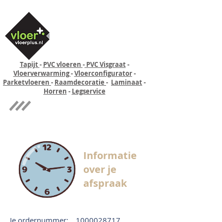
Tapijt
-
PVC vloeren
-
PVC Visgraat
-
Vloerverwarming
-
Vloerconfigurator
-
Parketvloeren
-
Raamdecoratie
-
Laminaat
-
Horren
-
Legservice
Quick-step
Experience
Informatie
over je
afspraak
Je ordernummer:
1000028717