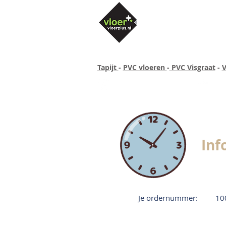
Tapijt
-
PVC vloeren
-
PVC Visgraat
-
V
Altijd concurrende prijzen
40 ja
Inf
Je ordernummer:
10