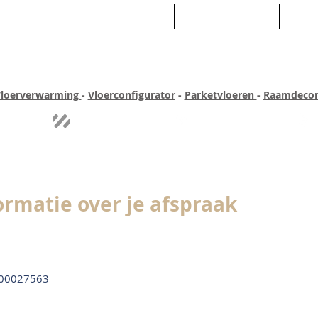
HOME
ASSORTIMENT
WEB
loerverwarming
-
Vloerconfigurator
-
Parketvloeren
-
Raamdecor
ar ervaring
Quick-step
Experience
Uitgebreid assortiment
Pe
ormatie over je afspraak
00027563