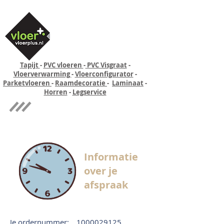
Tapijt
-
PVC vloeren
-
PVC Visgraat
-
Vloerverwarming
-
Vloerconfigurator
-
Parketvloeren
-
Raamdecoratie
-
Laminaat
-
Horren
-
Legservice
Quick-step
Experience
Informatie
over je
afspraak
Je ordernummer:
1000029125