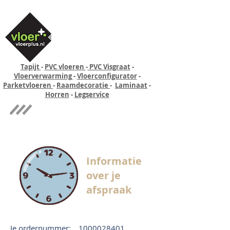
Tapijt
-
PVC vloeren
-
PVC Visgraat
-
Vloerverwarming
-
Vloerconfigurator
-
Parketvloeren
-
Raamdecoratie
-
Laminaat
-
Horren
-
Legservice
Quick-step
Experience
Informatie
over je
afspraak
Je ordernummer:
1000028401