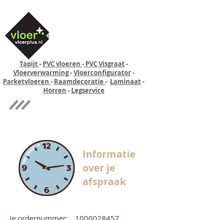
Tapijt
-
PVC vloeren
-
PVC Visgraat
-
Vloerverwarming
-
Vloerconfigurator
-
Parketvloeren
-
Raamdecoratie
-
Laminaat
-
Horren
-
Legservice
Quick-step
Experience
Informatie
over je
afspraak
Je ordernummer:
1000028457