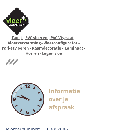
Tapijt
-
PVC vloeren
-
PVC Visgraat
-
Vloerverwarming
-
Vloerconfigurator
-
Parketvloeren
-
Raamdecoratie
-
Laminaat
-
Horren
-
Legservice
Quick-step
Experience
Informatie
over je
afspraak
Je ordernummer:
1000028863