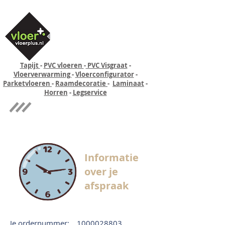
Tapijt
-
PVC vloeren
-
PVC Visgraat
-
Vloerverwarming
-
Vloerconfigurator
-
Parketvloeren
-
Raamdecoratie
-
Laminaat
-
Horren
-
Legservice
Quick-step
Experience
Informatie
over je
afspraak
Je ordernummer:
1000028803