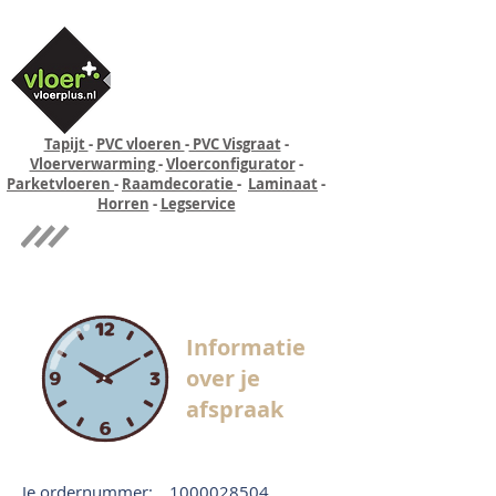
Tapijt
-
PVC vloeren
-
PVC Visgraat
-
Vloerverwarming
-
Vloerconfigurator
-
Parketvloeren
-
Raamdecoratie
-
Laminaat
-
Horren
-
Legservice
Quick-step
Experience
Informatie
over je
afspraak
Je ordernummer:
1000028504