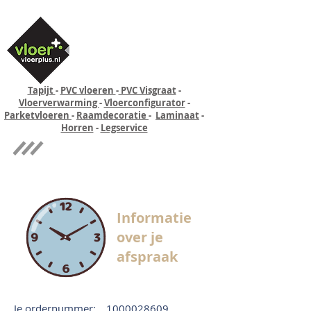
Tapijt
-
PVC vloeren
-
PVC Visgraat
-
Vloerverwarming
-
Vloerconfigurator
-
Parketvloeren
-
Raamdecoratie
-
Laminaat
-
Horren
-
Legservice
Quick-step
Experience
Informatie
over je
afspraak
Je ordernummer:
1000028609