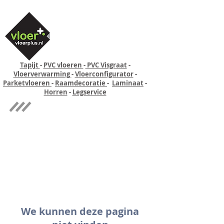
Tapijt
-
PVC vloeren
-
PVC Visgraat
-
Vloerverwarming
-
Vloerconfigurator
-
Parketvloeren
-
Raamdecoratie
-
Laminaat
-
Horren
-
Legservice
Quick-step
Experience
We kunnen deze pagina