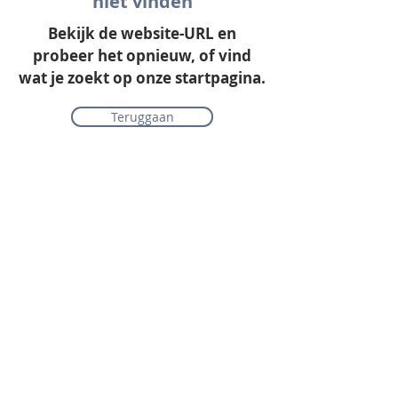
niet vinden
Bekijk de website-URL en
probeer het opnieuw, of vind
wat je zoekt op onze startpagina.
Teruggaan
Onze collectie
Laminaat
Parket
Tapijt
PVC vloeren
Vinyl & marmoleum
Karpetten & vloerkleden
Gordijnen & raamdecoratie
Onderhoudsmiddelen
Alle merken overzichtelijk
Acties
PVC vloer inclusief vloerverwarming