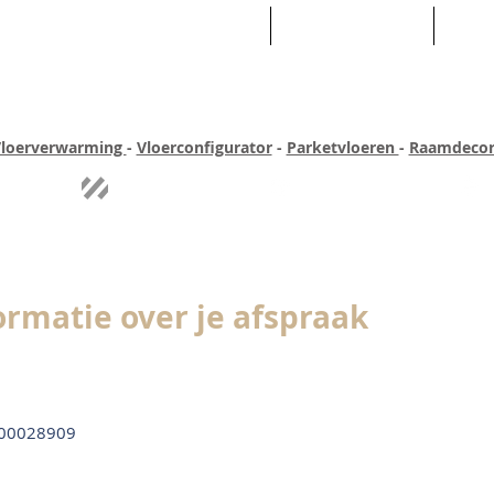
HOME
ASSORTIMENT
WEB
loerverwarming
-
Vloerconfigurator
-
Parketvloeren
-
Raamdecor
ar ervaring
Quick-step
Experience
Uitgebreid assortiment
Pe
ormatie over je afspraak
00028909