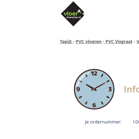
Tapijt
-
PVC vloeren
-
PVC Visgraat
-
V
Altijd concurrende prijzen
40 ja
Inf
Je ordernummer:
10