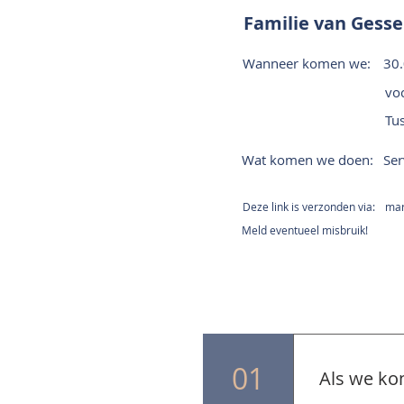
Familie van Gesse
Wanneer komen we:
30.
voc
Tu
Wat komen we doen:
Ser
Deze link is verzonden via:
mar.
Meld eventueel misbruik!
01
Als we ko