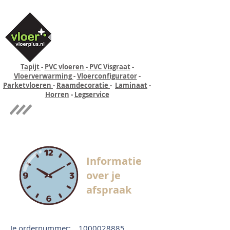
Tapijt
-
PVC vloeren
-
PVC Visgraat
-
Vloerverwarming
-
Vloerconfigurator
-
Parketvloeren
-
Raamdecoratie
-
Laminaat
-
Horren
-
Legservice
Quick-step
Experience
Informatie
over je
afspraak
Je ordernummer:
1000028885