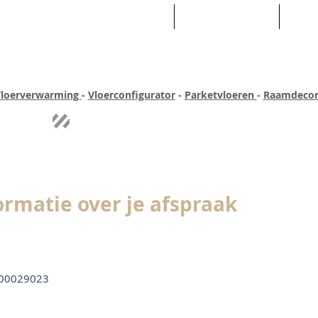
HOME
ASSORTIMENT
WEB
loerverwarming
-
Vloerconfigurator
-
Parketvloeren
-
Raamdecor
ar ervaring
Quick-step
Experience
Uitgebreid assortiment
Pe
ormatie over je afspraak
00029023