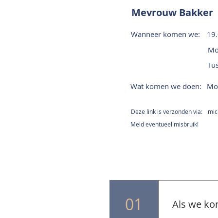
Mevrouw Bakker
Wanneer komen we:
19.
Mo
Tu
Wat komen we doen:
Mon
Deze link is verzonden via:
mic.
Meld eventueel misbruik!
01
Als we ko