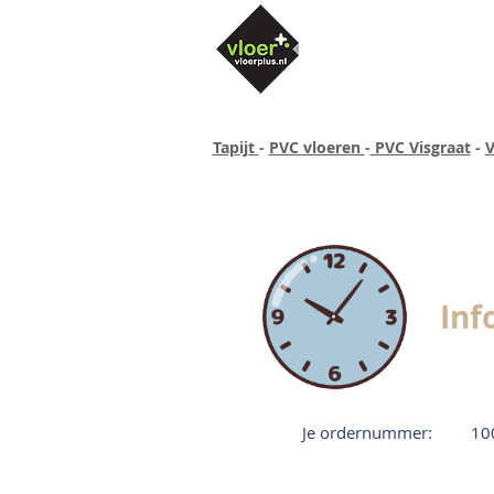
Tapijt
-
PVC vloeren
-
PVC Visgraat
-
V
Altijd concurrende prijzen
40 ja
Inf
Je ordernummer:
10