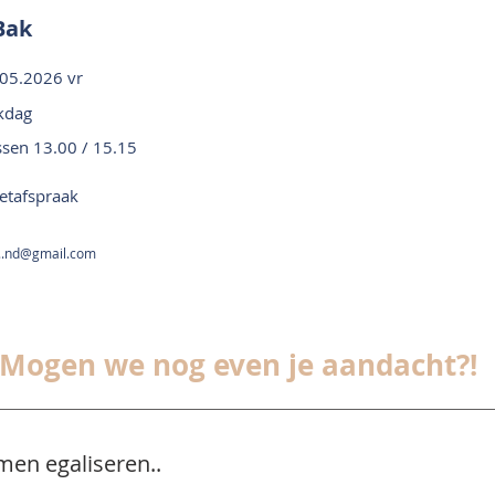
Bak
05.2026 vr
jkdag
ssen 13.00 / 15.15
etafspraak
...nd@gmail.com
Mogen we nog even je aandacht?!
men egaliseren..