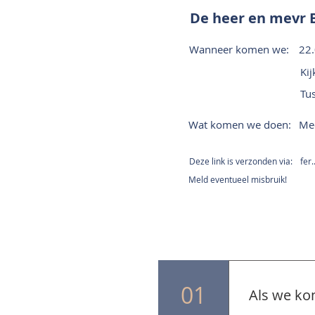
De heer en mevr 
Wanneer komen we:
22.
Ki
Tu
Wat komen we doen:
Me
Deze link is verzonden via:
fer
Meld eventueel misbruik!
01
Als we ko