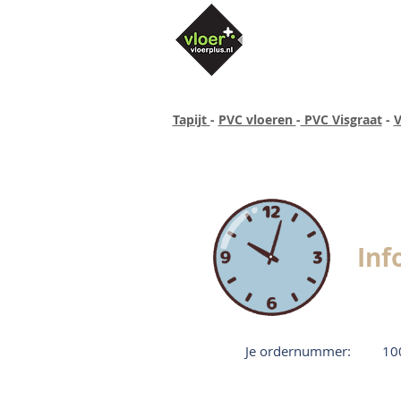
Tapijt
-
PVC vloeren
-
PVC Visgraat
-
V
Altijd concurrende prijzen
40 ja
Inf
Je ordernummer:
10