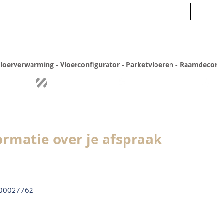
HOME
ASSORTIMENT
WEB
loerverwarming
-
Vloerconfigurator
-
Parketvloeren
-
Raamdecor
ar ervaring
Quick-step
Experience
Uitgebreid assortiment
Pe
ormatie over je afspraak
00027762