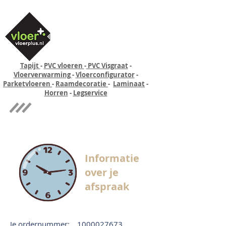
Tapijt
-
PVC vloeren
-
PVC Visgraat
-
Vloerverwarming
-
Vloerconfigurator
-
Parketvloeren
-
Raamdecoratie
-
Laminaat
-
Horren
-
Legservice
Quick-step
Experience
Informatie
over je
afspraak
Je ordernummer:
1000027673