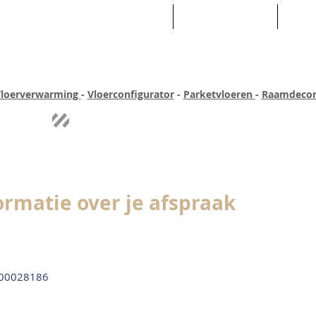
HOME
ASSORTIMENT
WEB
loerverwarming
-
Vloerconfigurator
-
Parketvloeren
-
Raamdecor
ar ervaring
Quick-step
Experience
Uitgebreid assortiment
Pe
ormatie over je afspraak
00028186