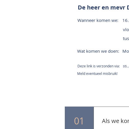
De heer en mevr D
Wanneer komen we:
16
vlo
tu
Wat komen we doen:
Mon
Deze link is verzonden via:
sti.
Meld eventueel misbruik!
01
Als we ko