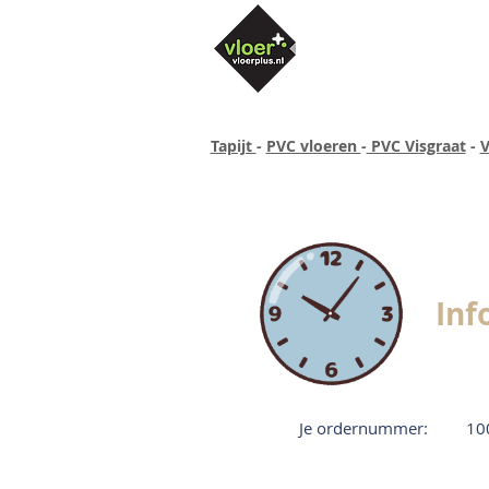
Tapijt
-
PVC vloeren
-
PVC Visgraat
-
V
Altijd concurrende prijzen
40 ja
Inf
Je ordernummer:
10