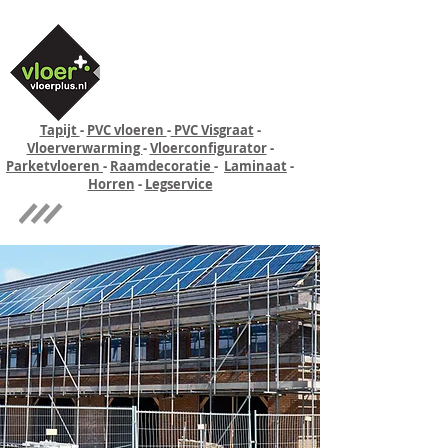
Tapijt
-
PVC vloeren
-
PVC Visgraat
-
Vloerverwarming
-
Vloerconfigurator
-
Parketvloeren
-
Raamdecoratie
-
Laminaat
-
Horren
-
Legservice
Quick-step
Experience