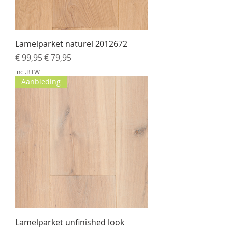
Lamelparket naturel 2012672
Normale prijs
Verkoopprijs
€ 99,95
€ 79,95
incl.BTW
Aanbieding
Lamelparket unfinished look