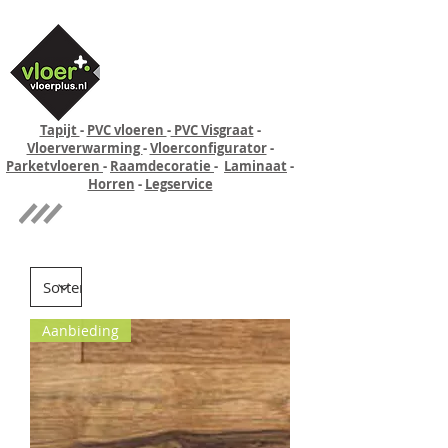
Tapijt
-
PVC vloeren
-
PVC Visgraat
-
Vloerverwarming
-
Vloerconfigurator
-
Parketvloeren
-
Raamdecoratie
-
Laminaat
-
Horren
-
Legservice
Quick-step
Experience
Aanbieding