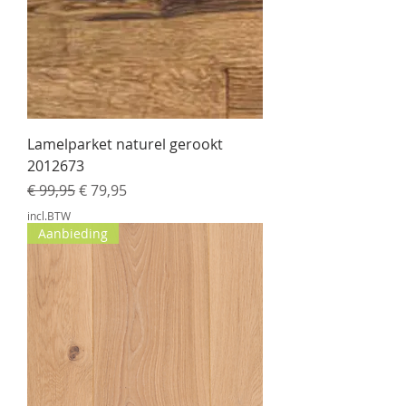
Lamelparket naturel gerookt
2012673
Normale prijs
Verkoopprijs
€ 99,95
€ 79,95
incl.BTW
Aanbieding