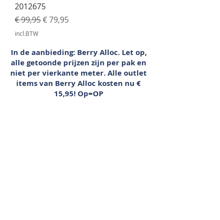
2012675
Normale prijs
Verkoopprijs
€ 99,95
€ 79,95
incl.BTW
In de aanbieding: Berry Alloc. Let op,
alle getoonde prijzen zijn per pak en
niet per vierkante meter. Alle outlet
items van Berry Alloc kosten nu €
15,95! Op=OP
Onze collectie
Laminaat
Parket
Tapijt
PVC vloeren
Vinyl & marmoleum
Karpetten & vloerkleden
Gordijnen & raamdecoratie
Onderhoudsmiddelen
Alle merken overzichtelijk
Acties