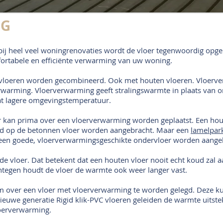
NG
bij heel veel woningrenovaties wordt de vloer tegenwoordig opg
ortabele en efficiënte verwarming van uw woning.
vloeren worden gecombineerd. Ook met houten vloeren. Vloerv
verwarming. Vloerverwarming geeft stralingswarmte in plaats van 
t lagere omgevingstemperatuur.
r kan prima over een vloerverwarming worden geplaatst. Een hout
jmd op de betonnen vloer worden aangebracht. Maar een
lamelpark
l een goede, vloerverwarmingsgeschikte ondervloer worden aange
nde vloer. Dat betekent dat een houten vloer nooit echt koud za
entegen houdt de vloer de warmte ook weer langer vast.
 om over een vloer met vloerverwarming te worden gelegd. Deze k
nieuwe generatie Rigid klik-PVC vloeren geleiden de warmte uitst
oerverwarming.