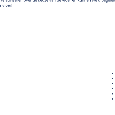
 vloer!
estellen en Betalen
Contact
Winkel
este
llen
Openingstijden
talen
Mail ons
lantenservice
ver V
loerplus
rantie
etourneren
terieurtips & trends
Informatie
nks & tips
ivacyverklaring
Laminaat leggen
Vloerverwarming
Ondervloeren
Vloerplus legservice
Onderhoud
Tapijtstructuren