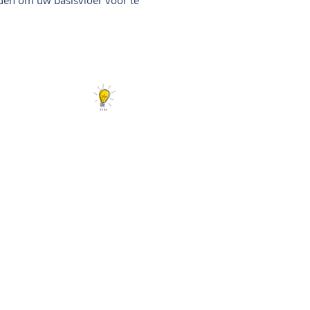
Er is meer...
Tips en leuke linkjes
Interieurtips en trends
Vloerconfigurator
Daarom Vloerplus!
1000 m2 inspiratie in Alkmaar
Klantenbeoordeling 9+
Op afspraak geplaatst
Scherpe prijzen
Vakkundige installatie
Gratis meten