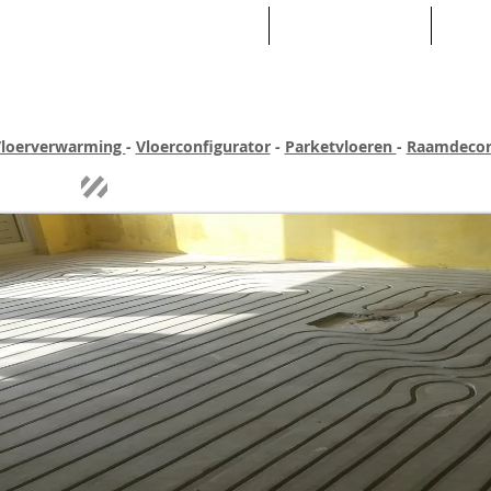
HOME
ASSORTIMENT
WEB
loerverwarming
-
Vloerconfigurator
-
Parketvloeren
-
Raamdecor
ar ervaring
Quick-step
Experience
Uitgebreid assortiment
Pe