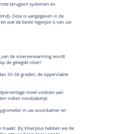
warmte terugwin systemen en
emd). Deze is aangegeven in de
en wat de beste legwijze is van uw
l
van de vloerverwarming wordt
e op de gelegde vloer!
dan 35-38 graden, de oppervlakte
chtpercentage moet voldoen aan
en indien noodzakelijk.
 hygrometer in uw woonkamer en
e maakt. Bij Vloerplus hebben we de
iden om uw basisvloer voor te