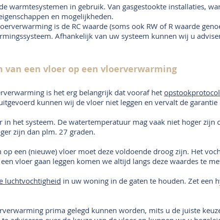
ende warmtesystemen in gebruik. Van gasgestookte installaties, 
 eigenschappen en mogelijkheden.
 vloerverwarming is de RC waarde (soms ook RW of R waarde geno
rmingssysteem. Afhankelijk van uw systeem kunnen wij u adviser
n van een vloer op een vloerverwarming
erverwarming is het erg belangrijk dat vooraf het
opstookprotoco
s uitgevoerd kunnen wij de vloer niet leggen en vervalt de garanti
 in het systeem. De watertemperatuur mag vaak niet hoger zijn 
ger zijn dan plm. 27 graden.
n op een (nieuwe) vloer moet deze voldoende droog zijn. Het vo
een vloer gaan leggen komen we altijd langs deze waardes te met
ve luchtvochtigheid
in uw woning in de gaten te houden. Zet een
erverwarming prima gelegd kunnen worden, mits u de juiste keuz
d te adviseren over de keuze van de vloer en kunnen we u begele