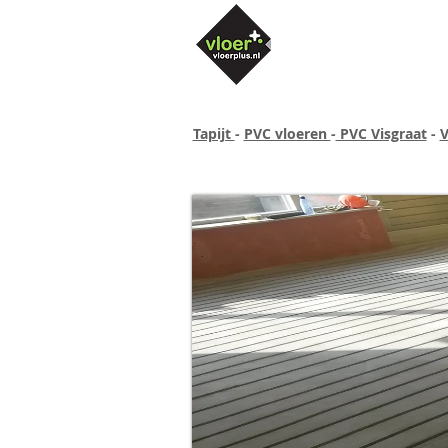
Tapijt
-
PVC vloeren
-
PVC Visgraat
-
V
Altijd concurrende prijzen
40 ja