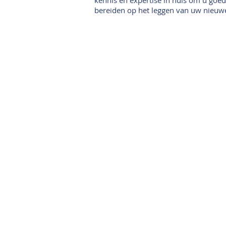
bereiden op het leggen van uw nieuwe
Onze collectie
B
Laminaat
B
Parket
Be
Tapijt
PVC vloeren
K
Vinyl & marmoleum
O
Karpetten & vloerkleden
Ga
Gordijnen & raamdecoratie
R
Onderhoudsmiddelen
In
Alle merken overzichtelijk
Li
Pr
Acties
PVC vloer inclusief
vloerverwarming