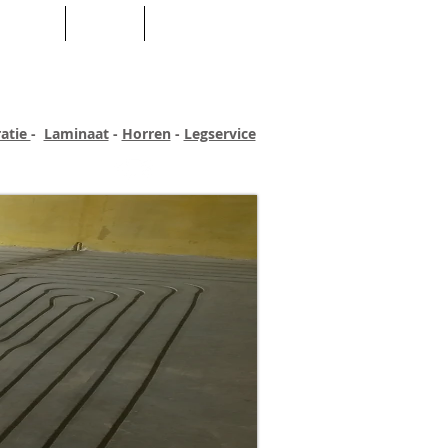
SHOP
TIPS
CONTACT
Inloggen
atie
-
Laminaat
-
Horren
-
Legservice
rsoonlijke service
Snelle levering