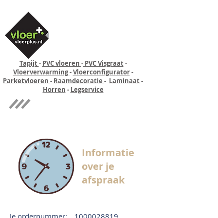
Tapijt
-
PVC vloeren
-
PVC Visgraat
-
Vloerverwarming
-
Vloerconfigurator
-
Parketvloeren
-
Raamdecoratie
-
Laminaat
-
Horren
-
Legservice
Quick-step
Experience
Informatie
over je
afspraak
Je ordernummer:
1000028819