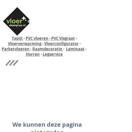
Tapijt
-
PVC vloeren
-
PVC Visgraat
-
Vloerverwarming
-
Vloerconfigurator
-
Parketvloeren
-
Raamdecoratie
-
Laminaat
-
Horren
-
Legservice
Quick-step
Experience
We kunnen deze pagina