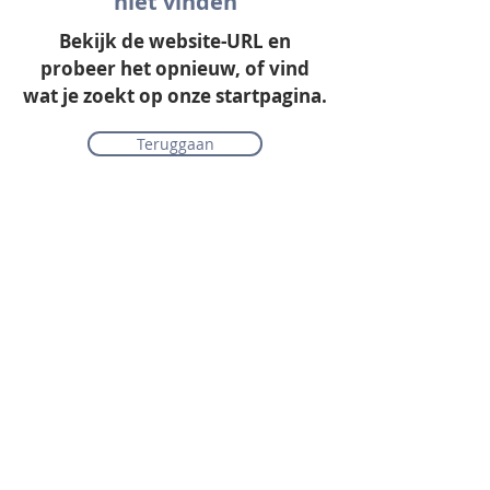
niet vinden
Bekijk de website-URL en
probeer het opnieuw, of vind
wat je zoekt op onze startpagina.
Teruggaan
Onze collectie
Laminaat
Parket
Tapijt
PVC vloeren
Vinyl & marmoleum
Karpetten & vloerkleden
Gordijnen & raamdecoratie
Onderhoudsmiddelen
Alle merken overzichtelijk
Acties
PVC vloer inclusief vloerverwarming