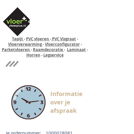
Tapijt
-
PVC vloeren
-
PVC Visgraat
-
Vloerverwarming
-
Vloerconfigurator
-
Parketvloeren
-
Raamdecoratie
-
Laminaat
-
Horren
-
Legservice
Quick-step
Experience
Informatie
over je
afspraak
Je ordernummer:
1000028081