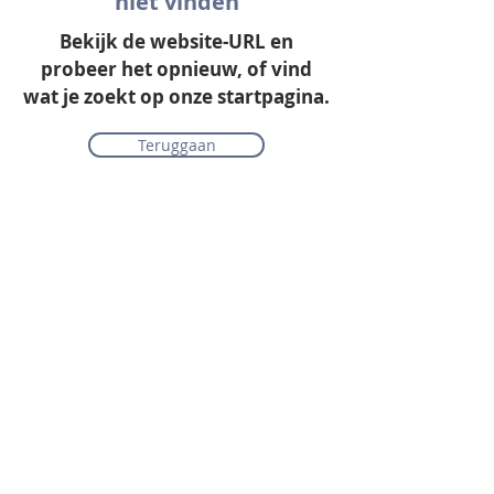
niet vinden
Bekijk de website-URL en
probeer het opnieuw, of vind
wat je zoekt op onze startpagina.
Teruggaan
Onze collectie
Laminaat
Parket
Tapijt
PVC vloeren
Vinyl & marmoleum
Karpetten & vloerkleden
Gordijnen & raamdecoratie
Onderhoudsmiddelen
Alle merken overzichtelijk
Acties
PVC vloer inclusief vloerverwarming