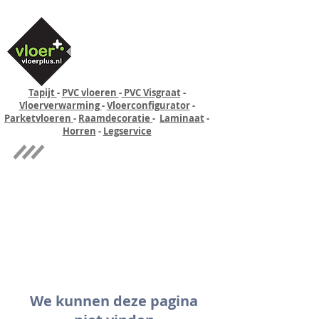
Tapijt
-
PVC vloeren
-
PVC Visgraat
-
Vloerverwarming
-
Vloerconfigurator
-
Parketvloeren
-
Raamdecoratie
-
Laminaat
-
Horren
-
Legservice
Quick-step
Experience
We kunnen deze pagina