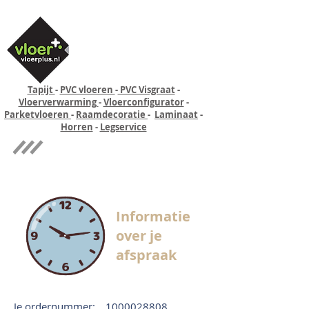
Tapijt
-
PVC vloeren
-
PVC Visgraat
-
Vloerverwarming
-
Vloerconfigurator
-
Parketvloeren
-
Raamdecoratie
-
Laminaat
-
Horren
-
Legservice
Quick-step
Experience
Informatie
over je
afspraak
Je ordernummer:
1000028808