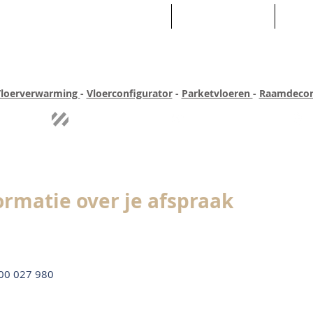
HOME
ASSORTIMENT
WEB
loerverwarming
-
Vloerconfigurator
-
Parketvloeren
-
Raamdecor
ar ervaring
Quick-step
Experience
Uitgebreid assortiment
Pe
ormatie over je afspraak
00 027 980