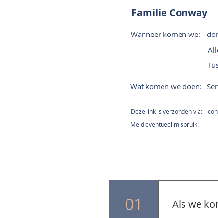
Familie Conway
Wanneer komen we:
do
All
Tu
Wat komen we doen:
Ser
Deze link is verzonden via:
con
Meld eventueel misbruik!
01
Als we ko