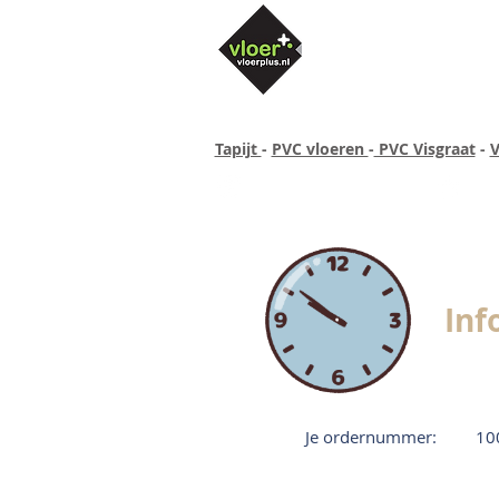
Tapijt
-
PVC vloeren
-
PVC Visgraat
-
V
Altijd concurrende prijzen
40 ja
Inf
Je ordernummer:
10