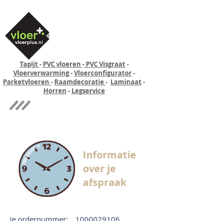
Tapijt
-
PVC vloeren
-
PVC Visgraat
-
Vloerverwarming
-
Vloerconfigurator
-
Parketvloeren
-
Raamdecoratie
-
Laminaat
-
Horren
-
Legservice
Quick-step
Experience
Informatie
over je
afspraak
Je ordernummer:
1000029106