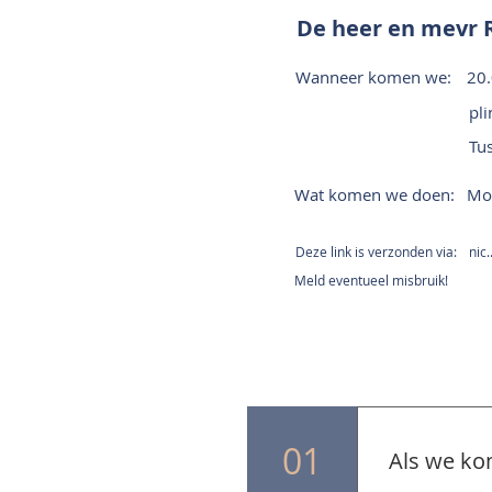
De heer en mevr
Wanneer komen we:
20
pli
Tu
Wat komen we doen:
Mon
Deze link is verzonden via:
nic
Meld eventueel misbruik!
01
Als we ko