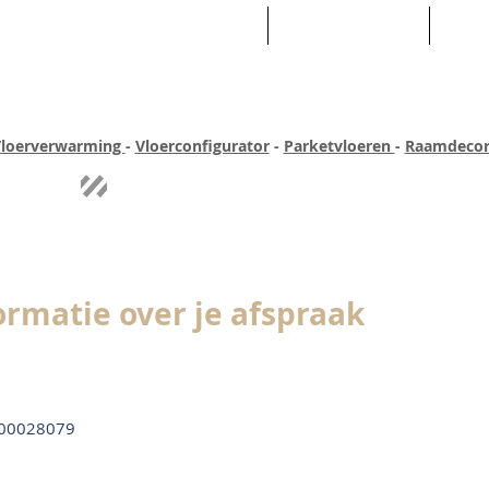
HOME
ASSORTIMENT
WEB
loerverwarming
-
Vloerconfigurator
-
Parketvloeren
-
Raamdecor
ar ervaring
Quick-step
Experience
Uitgebreid assortiment
Pe
ormatie over je afspraak
00028079