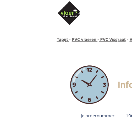
Tapijt
-
PVC vloeren
-
PVC Visgraat
-
V
Altijd concurrende prijzen
40 ja
Inf
Je ordernummer:
10