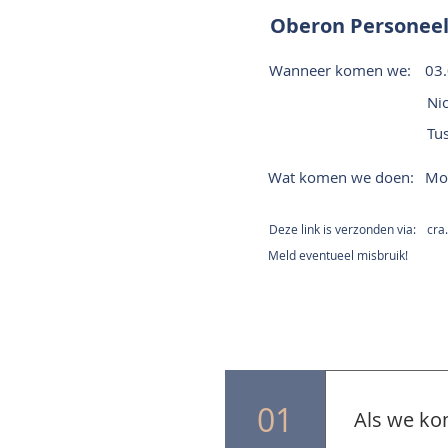
Oberon Personeel
Wanneer komen we:
03.
Ni
Tu
Wat komen we doen:
Mon
Deze link is verzonden via:
cra
Meld eventueel misbruik!
01
Als we ko