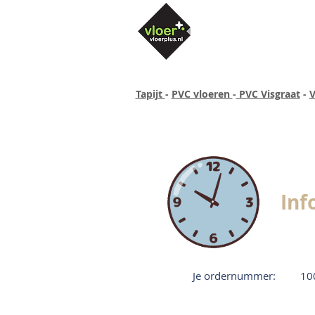
Tapijt
-
PVC vloeren
-
PVC Visgraat
-
V
Altijd concurrende prijzen
40 ja
Inf
Je ordernummer:
10