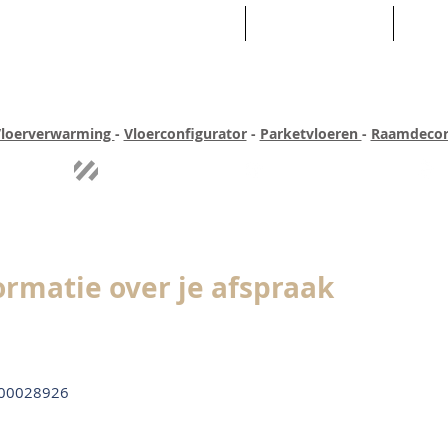
HOME
ASSORTIMENT
WEB
loerverwarming
-
Vloerconfigurator
-
Parketvloeren
-
Raamdecor
ar ervaring
Quick-step
Experience
Uitgebreid assortiment
Pe
ormatie over je afspraak
00028926