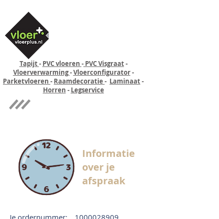
Tapijt
-
PVC vloeren
-
PVC Visgraat
-
Vloerverwarming
-
Vloerconfigurator
-
Parketvloeren
-
Raamdecoratie
-
Laminaat
-
Horren
-
Legservice
Quick-step
Experience
Informatie
over je
afspraak
Je ordernummer:
1000028909