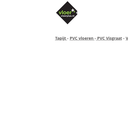
Tapijt
-
PVC vloeren
-
PVC Visgraat
-
V
Altijd concurrende prijzen
40 ja