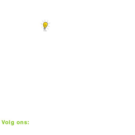
Er is meer...
Tips en leuke linkjes
Interieurtips en trends
Vloerconfigurator
Daarom Vloerplus!
1000 m2 inspiratie in Alkmaar
Klantenbeoordeling 9+
Op afspraak geplaatst
Scherpe prijzen
Vakkundige installatie
Gratis meten
Volg ons: