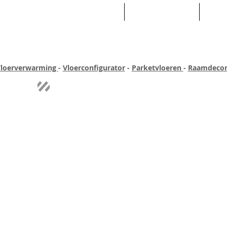
HOME
ASSORTIMENT
WEB
loerverwarming
-
Vloerconfigurator
-
Parketvloeren
-
Raamdecor
ar ervaring
Quick-step
Experience
Uitgebreid assortiment
Pe