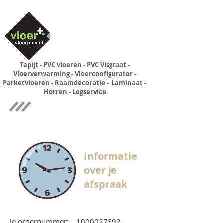
Tapijt
-
PVC vloeren
-
PVC Visgraat
-
Vloerverwarming
-
Vloerconfigurator
-
Parketvloeren
-
Raamdecoratie
-
Laminaat
-
Horren
-
Legservice
Quick-step
Experience
Informatie
over je
afspraak
Je ordernummer:
1000027392