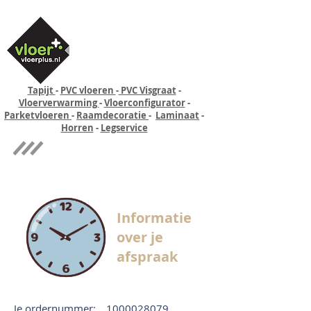
Tapijt
-
PVC vloeren
-
PVC Visgraat
-
Vloerverwarming
-
Vloerconfigurator
-
Parketvloeren
-
Raamdecoratie
-
Laminaat
-
Horren
-
Legservice
Quick-step
Experience
Informatie
over je
afspraak
Je ordernummer:
1000028079