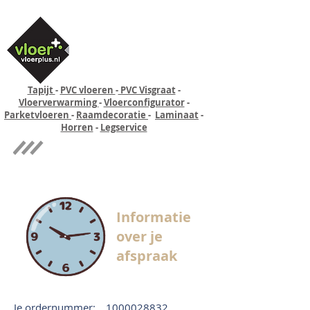
Tapijt
-
PVC vloeren
-
PVC Visgraat
-
Vloerverwarming
-
Vloerconfigurator
-
Parketvloeren
-
Raamdecoratie
-
Laminaat
-
Horren
-
Legservice
Quick-step
Experience
Informatie
over je
afspraak
Je ordernummer:
1000028832