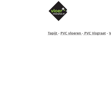
Tapijt
-
PVC vloeren
-
PVC Visgraat
-
V
Altijd concurrende prijzen
40 ja