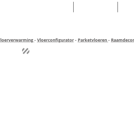
HOME
ASSORTIMENT
WEB
loerverwarming
-
Vloerconfigurator
-
Parketvloeren
-
Raamdecor
ar ervaring
Quick-step
Experience
Uitgebreid assortiment
Pe