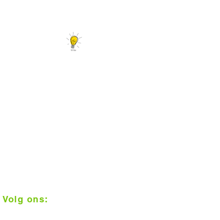
Er is meer...
Tips en leuke linkjes
Interieurtips en trends
Vloerconfigurator
Daarom Vloerplus!
1000 m2 inspiratie in Alkmaar
Klantenbeoordeling 9+
Op afspraak geplaatst
Scherpe prijzen
Vakkundige installatie
Gratis meten
Volg ons: