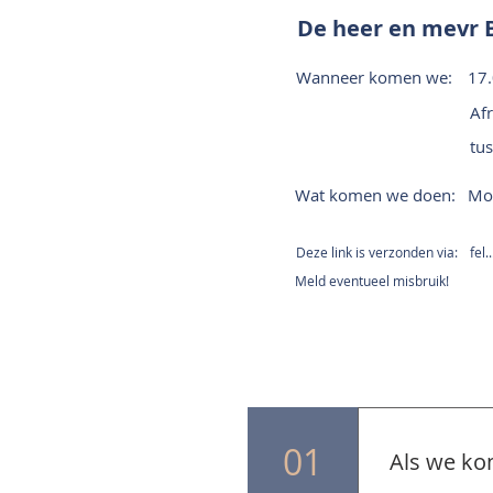
De heer en mevr 
Wanneer komen we:
17.
Af
tu
Wat komen we doen:
Mon
Deze link is verzonden via:
fel
Meld eventueel misbruik!
01
Als we ko