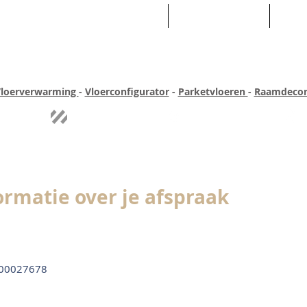
HOME
ASSORTIMENT
WEB
loerverwarming
-
Vloerconfigurator
-
Parketvloeren
-
Raamdecor
ar ervaring
Quick-step
Experience
Uitgebreid assortiment
Pe
ormatie over je afspraak
00027678