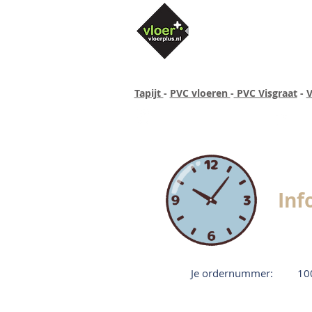
Tapijt
-
PVC vloeren
-
PVC Visgraat
-
V
Altijd concurrende prijzen
40 ja
Inf
Je ordernummer:
10