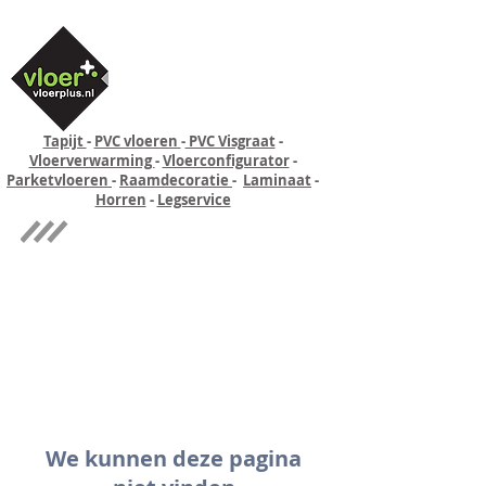
Tapijt
-
PVC vloeren
-
PVC Visgraat
-
Vloerverwarming
-
Vloerconfigurator
-
Parketvloeren
-
Raamdecoratie
-
Laminaat
-
Horren
-
Legservice
Quick-step
Experience
We kunnen deze pagina