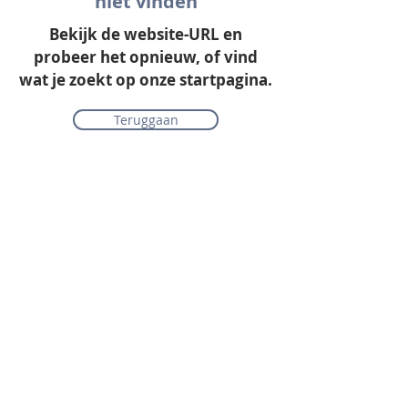
niet vinden
Bekijk de website-URL en
probeer het opnieuw, of vind
wat je zoekt op onze startpagina.
Teruggaan
Onze collectie
Laminaat
Parket
Tapijt
PVC vloeren
Vinyl & marmoleum
Karpetten & vloerkleden
Gordijnen & raamdecoratie
Onderhoudsmiddelen
Alle merken overzichtelijk
Acties
PVC vloer inclusief vloerverwarming