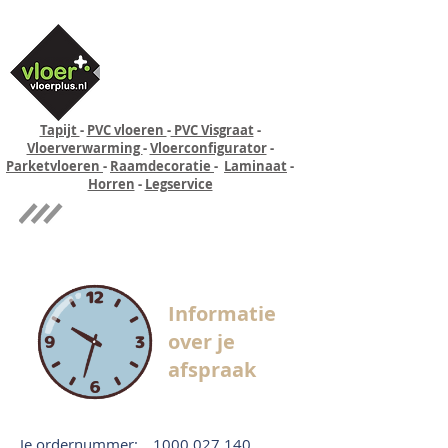
Tapijt
-
PVC vloeren
-
PVC Visgraat
-
Vloerverwarming
-
Vloerconfigurator
-
Parketvloeren
-
Raamdecoratie
-
Laminaat
-
Horren
-
Legservice
Quick-step
Experience
Informatie
over je
afspraak
Je ordernummer:
1000 027 140