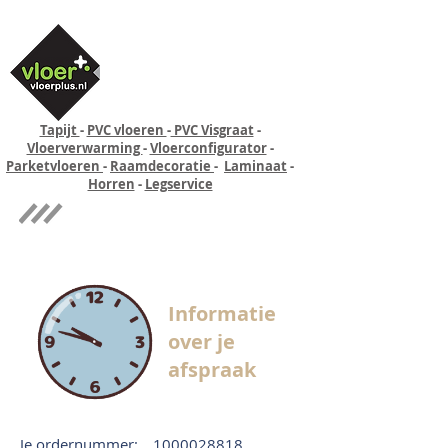
Tapijt
-
PVC vloeren
-
PVC Visgraat
-
Vloerverwarming
-
Vloerconfigurator
-
Parketvloeren
-
Raamdecoratie
-
Laminaat
-
Horren
-
Legservice
Quick-step
Experience
Informatie
over je
afspraak
Je ordernummer:
1000028818