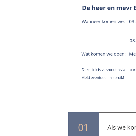
De heer en mevr
Wanneer komen we:
03.
08
Wat komen we doen:
Me
Deze link is verzonden via:
bar
Meld eventueel misbruik!
01
Als we ko