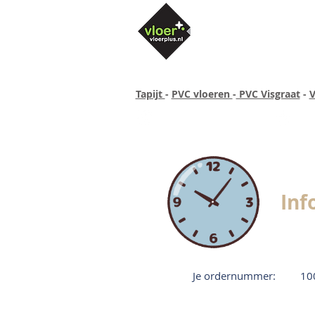
Tapijt
-
PVC vloeren
-
PVC Visgraat
-
V
Altijd concurrende prijzen
40 ja
Inf
Je ordernummer:
10