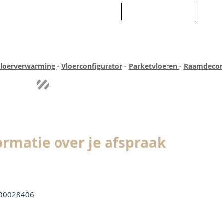
HOME
ASSORTIMENT
WEB
loerverwarming
-
Vloerconfigurator
-
Parketvloeren
-
Raamdecor
ar ervaring
Quick-step
Experience
Uitgebreid assortiment
Pe
ormatie over je afspraak
00028406