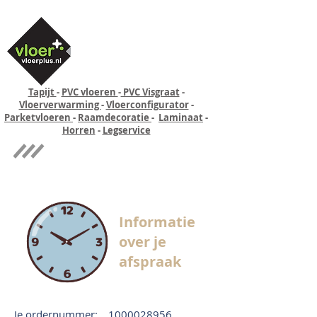
Tapijt
-
PVC vloeren
-
PVC Visgraat
-
Vloerverwarming
-
Vloerconfigurator
-
Parketvloeren
-
Raamdecoratie
-
Laminaat
-
Horren
-
Legservice
Quick-step
Experience
Informatie
over je
afspraak
Je ordernummer:
1000028956