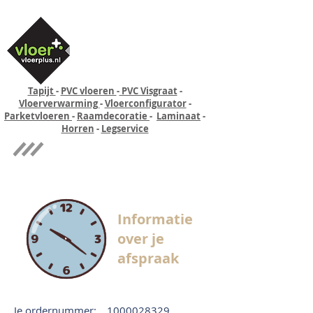
Tapijt
-
PVC vloeren
-
PVC Visgraat
-
Vloerverwarming
-
Vloerconfigurator
-
Parketvloeren
-
Raamdecoratie
-
Laminaat
-
Horren
-
Legservice
Quick-step
Experience
Informatie
over je
afspraak
Je ordernummer:
1000028329