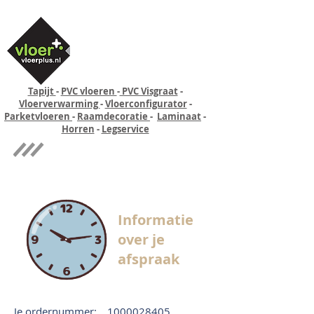
Tapijt
-
PVC vloeren
-
PVC Visgraat
-
Vloerverwarming
-
Vloerconfigurator
-
Parketvloeren
-
Raamdecoratie
-
Laminaat
-
Horren
-
Legservice
Quick-step
Experience
Informatie
over je
afspraak
Je ordernummer:
1000028405