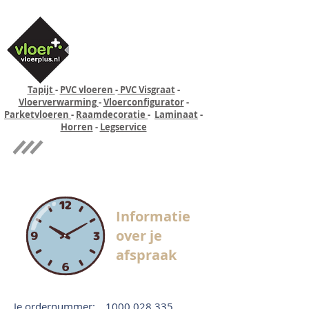
Tapijt
-
PVC vloeren
-
PVC Visgraat
-
Vloerverwarming
-
Vloerconfigurator
-
Parketvloeren
-
Raamdecoratie
-
Laminaat
-
Horren
-
Legservice
Quick-step
Experience
Informatie
over je
afspraak
Je ordernummer:
1000 028 335