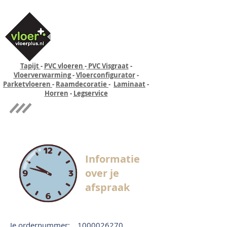
Tapijt
-
PVC vloeren
-
PVC Visgraat
-
Vloerverwarming
-
Vloerconfigurator
-
Parketvloeren
-
Raamdecoratie
-
Laminaat
-
Horren
-
Legservice
Quick-step
Experience
Informatie
over je
afspraak
Je ordernummer:
1000026270