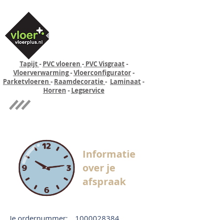
Tapijt
-
PVC vloeren
-
PVC Visgraat
-
Vloerverwarming
-
Vloerconfigurator
-
Parketvloeren
-
Raamdecoratie
-
Laminaat
-
Horren
-
Legservice
Quick-step
Experience
Informatie
over je
afspraak
Je ordernummer:
1000028384