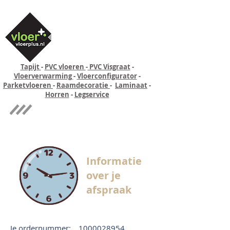
Tapijt
-
PVC vloeren
-
PVC Visgraat
-
Vloerverwarming
-
Vloerconfigurator
-
Parketvloeren
-
Raamdecoratie
-
Laminaat
-
Horren
-
Legservice
Quick-step
Experience
Informatie
over je
afspraak
Je ordernummer:
1000028954