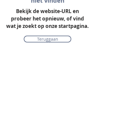
niet vinden
Bekijk de website-URL en
probeer het opnieuw, of vind
wat je zoekt op onze startpagina.
Teruggaan
Onze collectie
Laminaat
Parket
Tapijt
PVC vloeren
Vinyl & marmoleum
Karpetten & vloerkleden
Gordijnen & raamdecoratie
Onderhoudsmiddelen
Alle merken overzichtelijk
Acties
PVC vloer inclusief vloerverwarming