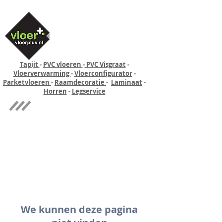
Tapijt
-
PVC vloeren
-
PVC Visgraat
-
Vloerverwarming
-
Vloerconfigurator
-
Parketvloeren
-
Raamdecoratie
-
Laminaat
-
Horren
-
Legservice
Quick-step
Experience
We kunnen deze pagina