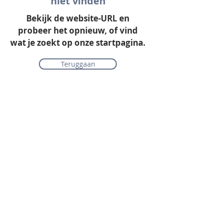
niet vinden
Bekijk de website-URL en
probeer het opnieuw, of vind
wat je zoekt op onze startpagina.
Teruggaan
Onze collectie
Laminaat
Parket
Tapijt
PVC vloeren
Vinyl & marmoleum
Karpetten & vloerkleden
Gordijnen & raamdecoratie
Onderhoudsmiddelen
Alle merken overzichtelijk
Acties
PVC vloer inclusief vloerverwarming