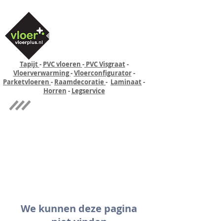
Tapijt
-
PVC vloeren
-
PVC Visgraat
-
Vloerverwarming
-
Vloerconfigurator
-
Parketvloeren
-
Raamdecoratie
-
Laminaat
-
Horren
-
Legservice
Quick-step
Experience
We kunnen deze pagina